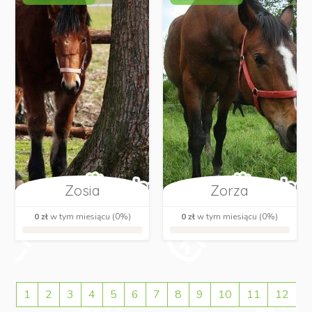
Zosia
Zorza
0 zł
w tym miesiącu (0%)
0 zł
w tym miesiącu (0%)
1
2
3
4
5
6
7
8
9
10
11
12