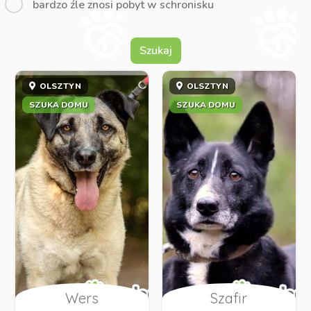
bardzo źle znosi pobyt w schronisku
Szukaj
OLSZTYN
OLSZTYN
SZUKA DOMU
SZUKA DOMU
Wers
Szafir