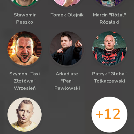
Sławomir
Tomek Olejnik
Marcin "Różal"
Peszko
Różalski
Szymon "Taxi
Arkadiusz
Patryk "Gleba"
Złotówa"
"Pan"
Tołkaczewski
Wrzesień
Pawłowski
+12