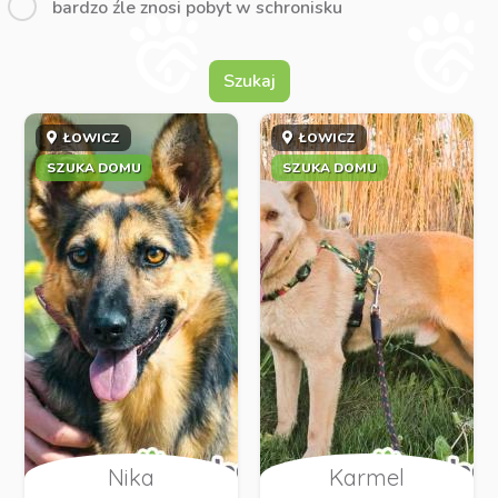
bardzo źle znosi pobyt w schronisku
Szukaj
ŁOWICZ
ŁOWICZ
SZUKA DOMU
SZUKA DOMU
Nika
Karmel