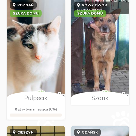
POZNAŃ
NOWY DWÓR
MAZOWIECKI
SZUKA DOMU
SZUKA DOMU
Pulpecik
Szarik
0 zł
w tym miesiącu (0%)
CIESZYN
GDAŃSK