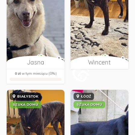
Jasna
Wincent
0 zł
w tym miesiącu (0%)
BIAŁYSTOK
ŁÓDŹ
SZUKA DOMU
SZUKA DOMU