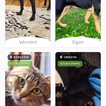
Wincent
Egon
RZESZÓW
CIESZYN
SZUKA DOMU
SZUKA DOMU