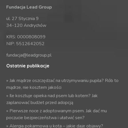
Fundacja Lead Group
ul. 27 Stycznia 9
34-120 Andrychów
KRS: 0000808099
NIP: 5512642052
fundacja@leadgroup.pl
Ostatnie publikacje
»
Jak mądrze oszczędzać na utrzymywaniu pupila? Rób to
mądrze, nie kosztem jakości
»
Ile kosztuje opieka nad psem lub kotem? Jak
zaplanować budżet przed adopcją
»
Pierwsze noce z adoptowanym psem. Jak dać mu
poczucie bezpieczeństwa i ułatwić sen?
»
Alergia pokarmowa u kota – jakie daje objawy?