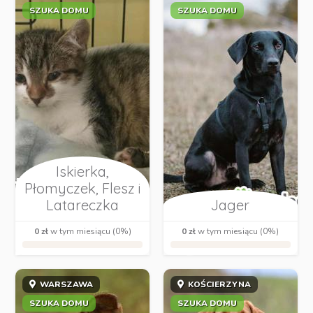
SZUKA DOMU
SZUKA DOMU
Iskierka,
Płomyczek, Flesz i
Latareczka
Jager
0 zł
w tym miesiącu (0%)
0 zł
w tym miesiącu (0%)
WARSZAWA
KOŚCIERZYNA
SZUKA DOMU
SZUKA DOMU