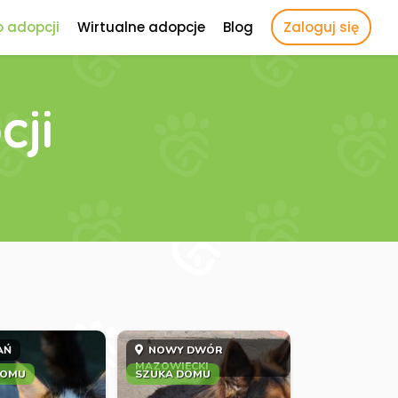
o adopcji
Wirtualne adopcje
Blog
Zaloguj się
cji
AŃ
NOWY DWÓR
MAZOWIECKI
DOMU
SZUKA DOMU