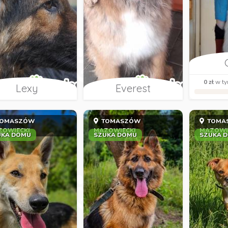
0 zł
w ty
Lexy
Everest
OMASZÓW
TOMASZÓW
TOMA
ZOWIECKI
MAZOWIECKI
MAZOWI
UKA DOMU
SZUKA DOMU
SZUKA 