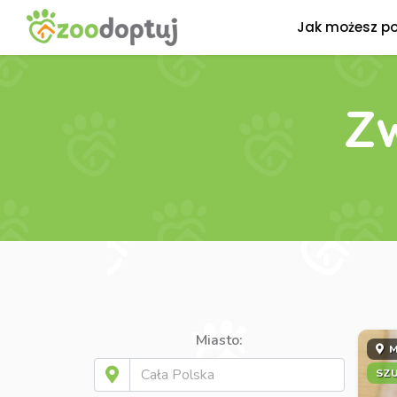
Jak możesz p
Zw
Miasto:
M
SZ