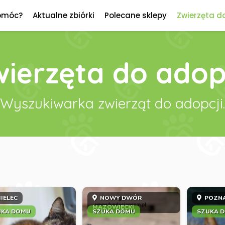
omóc?
Aktualne zbiórki
Polecane sklepy
Zwierzęta d
ierzęta do adop
Wyszukiwarka zwierząt do adopcji.
IELEC
NOWY DWÓR
POZN
MAZOWIECKI
UKA DOMU
SZUKA DOMU
SZUKA 