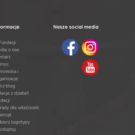
formacje
Nasze social media
Fundacji
dia o nas
ntakt
moc
roniska i
ganizacje
sz blog
lacje z działań
dacji
ady dla właścicieli
ierząt
bierz logotypy
odoptuj