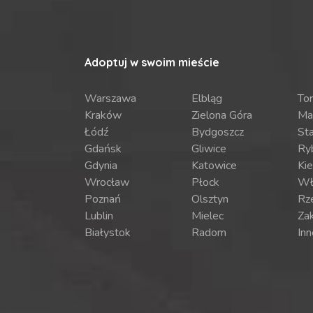
Adoptuj w swoim mieście
Warszawa
Elbląg
To
Kraków
Zielona Góra
Ma
Łódź
Bydgoszcz
St
Gdańsk
Gliwice
Ry
Gdynia
Katowice
Kie
Wrocław
Płock
Wł
Poznań
Olsztyn
Rz
Lublin
Mielec
Za
Białystok
Radom
Inn