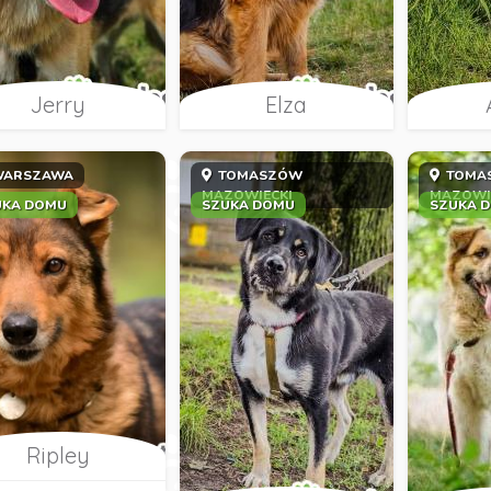
Jerry
Elza
ARSZAWA
TOMASZÓW
TOMA
MAZOWIECKI
MAZOWI
UKA DOMU
SZUKA DOMU
SZUKA 
Ripley