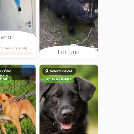
Geralt
m miesiącu (0%)
Fortuna
SZÓW
WARSZAWA
ECKI
DOMU
SZUKA DOMU