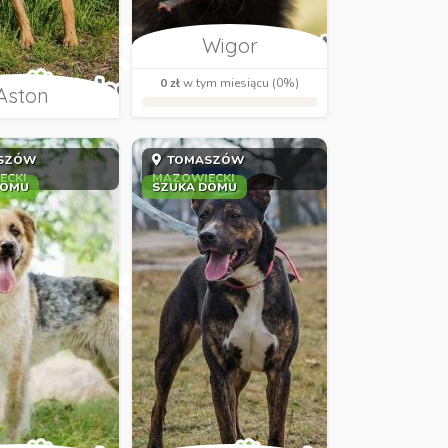
Wigor
0 zł
w tym miesiącu (0%)
Aston
SZÓW
TOMASZÓW
ECKI
MAZOWIECKI
DOMU
SZUKA DOMU