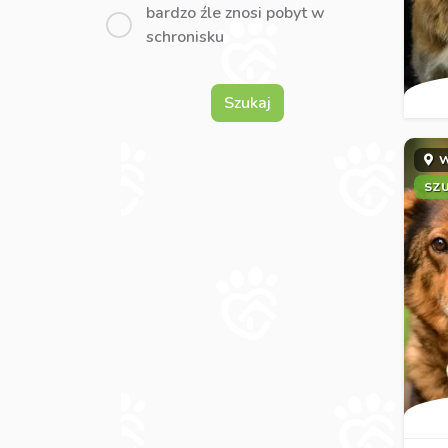
bardzo źle znosi pobyt w
schronisku
Szukaj
W
SZ