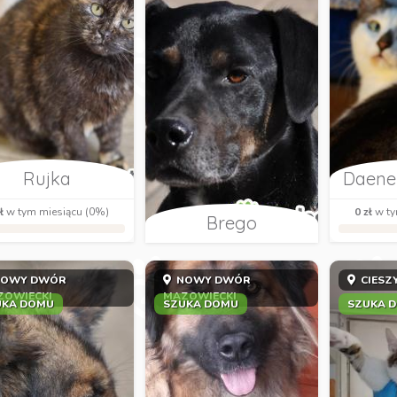
Rujka
Daener
ł
w tym miesiącu (0%)
0 zł
w ty
Brego
OWY DWÓR
NOWY DWÓR
CIESZ
ZOWIECKI
MAZOWIECKI
UKA DOMU
SZUKA DOMU
SZUKA 