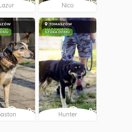
Lazur
Nico
SZÓW
TOMASZÓW
ECKI
MAZOWIECKI
DOMU
SZUKA DOMU
aston
Hunter