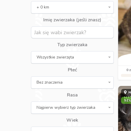
+ 0 km
Imię zwierzaka (jeśli znasz)
Typ zwierzaka
Wszystkie zwierzęta
Płeć
0 z
Bez znaczenia
N
Rasa
MA
SZ
Najpierw wybierz typ zwierzaka
Wiek