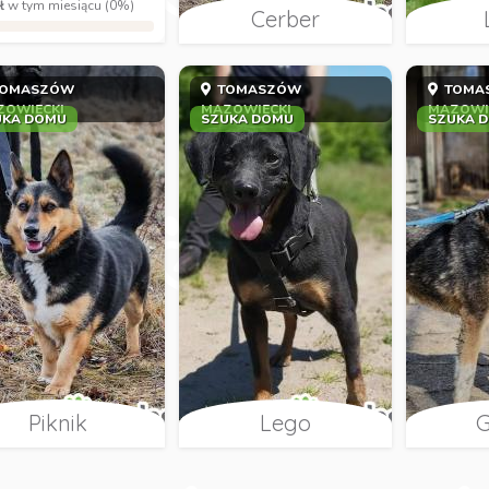
ł
w tym miesiącu (0%)
Cerber
OMASZÓW
TOMASZÓW
TOMA
ZOWIECKI
MAZOWIECKI
MAZOWI
UKA DOMU
SZUKA DOMU
SZUKA 
Piknik
Lego
G