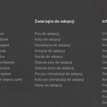
Zwierzęta do adopcji
In
ruń
Psy do adopcji
O 
lbork
Koty do adopcji
Me
argard
Szczenięta do adopcji
Ko
bnik
Kocięta do adopcji
Po
lce
Suczki do adopcji
Sch
ocławek
Starsze psy do adopcji
Or
eszów
Starsze koty do adopcji
Na
kopane
Psy po sterylizacji do adopcji
Re
e (wpisz sam)
Koty po sterylizacji do adopcji
fun
Konie do adopcji
Por
zw
Po
Zo