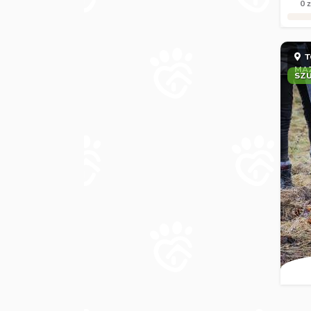
0 z
T
MA
SZ