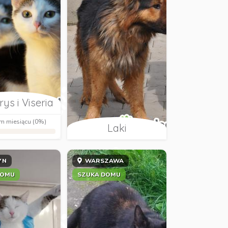
ys i Viseria
m miesiącu (0%)
Laki
YN
WARSZAWA
DOMU
SZUKA DOMU