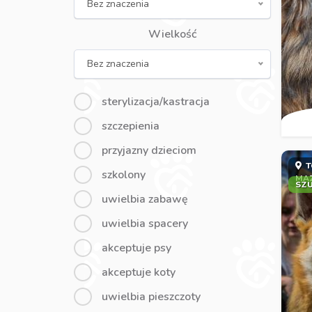
Bez znaczenia
Wielkość
Bez znaczenia
sterylizacja/kastracja
szczepienia
przyjazny dzieciom
T
szkolony
MA
SZ
uwielbia zabawę
uwielbia spacery
akceptuje psy
akceptuje koty
uwielbia pieszczoty