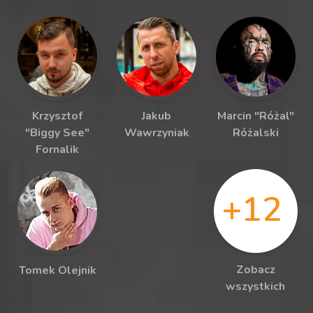
Krzysztof
Jakub
Marcin "Różal"
"Biggy See"
Wawrzyniak
Różalski
Fornalik
+12
Zobacz
Tomek Olejnik
wszystkich