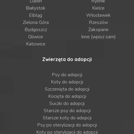
Lublin
Rybnik
Białystok
Kielce
Elbląg
Włocławek
Zielona Góra
Rzeszów
Bydgoszcz
Zakopane
Gliwice
Inne (wpisz sam)
Katowice
Zwierzęta do adopcji
Psy do adopcji
Koty do adopcji
Szczenięta do adopcji
Kocięta do adopcji
Suczki do adopcji
Starsze psy do adopcji
Starsze koty do adopcji
Psy po sterylizacji do adopcji
Koty po sterylizacji do adopcji