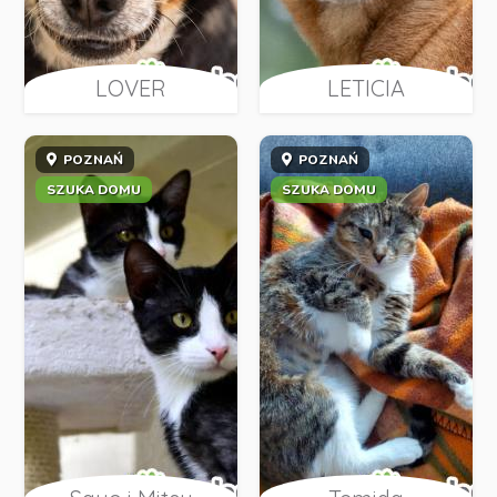
LOVER
LETICIA
POZNAŃ
POZNAŃ
SZUKA DOMU
SZUKA DOMU