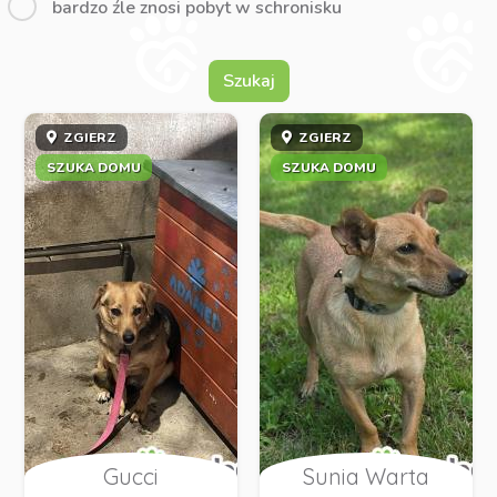
bardzo źle znosi pobyt w schronisku
Szukaj
ZGIERZ
ZGIERZ
SZUKA DOMU
SZUKA DOMU
Gucci
Sunia Warta