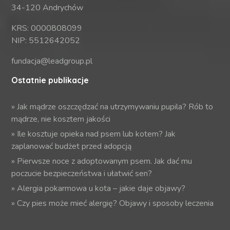
34-120 Andrychów
KRS: 0000808099
NIP: 5512642052
fundacja@leadgroup.pl
Ostatnie publikacje
»
Jak mądrze oszczędzać na utrzymywaniu pupila? Rób to
mądrze, nie kosztem jakości
»
Ile kosztuje opieka nad psem lub kotem? Jak
zaplanować budżet przed adopcją
»
Pierwsze noce z adoptowanym psem. Jak dać mu
poczucie bezpieczeństwa i ułatwić sen?
»
Alergia pokarmowa u kota – jakie daje objawy?
»
Czy pies może mieć alergię? Objawy i sposoby leczenia