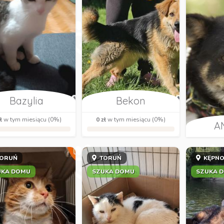
Bazylia
Bekon
ł
w tym miesiącu (0%)
0 zł
w tym miesiącu (0%)
A
ORUŃ
TORUŃ
KĘPN
UKA DOMU
SZUKA DOMU
SZUKA 