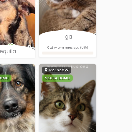
Iga
0 zł
w tym miesiącu (0%)
equila
K
RZESZÓW
DOMU
SZUKA DOMU