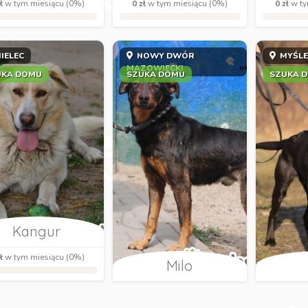
ł
w tym miesiącu (0%)
0 zł
w tym miesiącu (0%)
0 zł
w ty
IELEC
NOWY DWÓR
MYŚLE
MAZOWIECKI
UKA DOMU
SZUKA DOMU
SZUKA 
Kangur
ł
w tym miesiącu (0%)
Milo