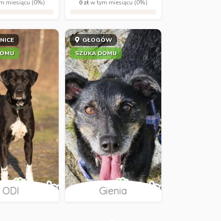
m miesiącu (0%)
0 zł
w tym miesiącu (0%)
NICE
GŁOGÓW
DOMU
SZUKA DOMU
ODI
Gienia