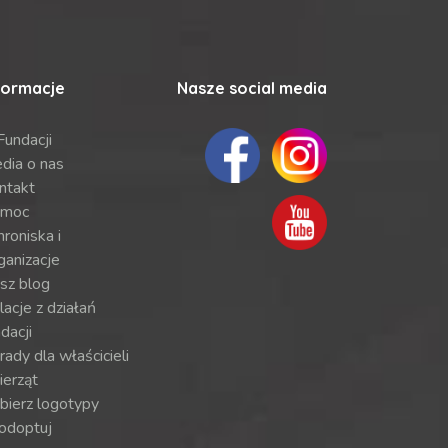
formacje
Nasze social media
Fundacji
dia o nas
ntakt
moc
roniska i
ganizacje
sz blog
lacje z działań
dacji
ady dla właścicieli
ierząt
bierz logotypy
odoptuj