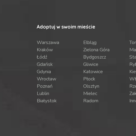
Adoptuj w swoim mieście
Warszawa
Elbląg
To
Kraków
Zielona Góra
Ma
Łódź
Bydgoszcz
St
Gdańsk
Gliwice
Ry
Gdynia
Katowice
Kie
Wrocław
Płock
Wł
Poznań
Olsztyn
Rz
Lublin
Mielec
Za
Białystok
Radom
Inn