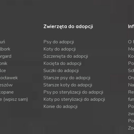
Zwierzęta do adopcji
In
ruń
Psy do adopcji
O 
lbork
Koty do adopcji
Me
argard
Szczenięta do adopcji
Ko
bnik
Kocięta do adopcji
Po
lce
Suczki do adopcji
Sch
ocławek
Starsze psy do adopcji
Or
eszów
Starsze koty do adopcji
Na
kopane
Psy po sterylizacji do adopcji
Re
e (wpisz sam)
Koty po sterylizacji do adopcji
fun
Konie do adopcji
Por
zw
Po
Zo