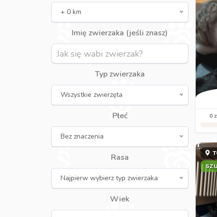
+ 0 km
Imię zwierzaka (jeśli znasz)
Typ zwierzaka
Wszystkie zwierzęta
Płeć
0 z
Bez znaczenia
T
Rasa
SZ
Najpierw wybierz typ zwierzaka
Wiek