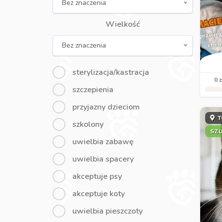
Bez znaczenia
Wielkość
Bez znaczenia
sterylizacja/kastracja
0 z
szczepienia
przyjazny dzieciom
T
szkolony
SZ
uwielbia zabawę
uwielbia spacery
akceptuje psy
akceptuje koty
uwielbia pieszczoty