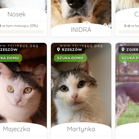
Nosek
C
ł
w tym miesiącu (0%)
0 zł
w ty
INIDRA
ZESZÓW
RZESZÓW
ZGIER
UKA DOMU
SZUKA DOMU
SZUKA 
Majeczka
Martynka