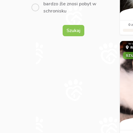
bardzo źle znosi pobyt w
schronisku
0 z
Szukaj
R
SZ