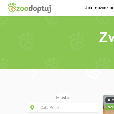
Jak możesz p
Zw
Miasto:
C
SZ