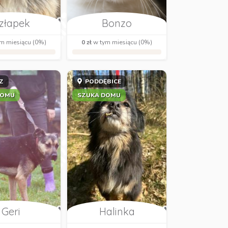
złapek
Bonzo
m miesiącu (0%)
0 zł
w tym miesiącu (0%)
Z
PODDĘBICE
DOMU
SZUKA DOMU
Geri
Halinka