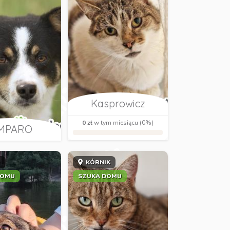
Kasprowicz
0 zł
w tym miesiącu (0%)
MPARO
O
KÓRNIK
DOMU
SZUKA DOMU