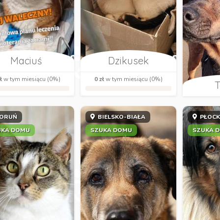
Maciuś
Dzikusek
ł
w tym miesiącu (0%)
0 zł
w tym miesiącu (0%)
T
ORUŃ
BIELSKO-BIAŁA
PŁOC
UKA DOMU
SZUKA DOMU
SZUKA 