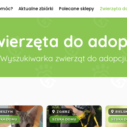
omóc?
Aktualne zbiórki
Polecane sklepy
Zwierzęta d
ierzęta do adop
Wyszukiwarka zwierząt do adopcji.
IESZYN
ZGIERZ
BIELS
UKA DOMU
SZUKA DOMU
SZUKA 