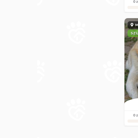
0 z
M
SZ
0 z