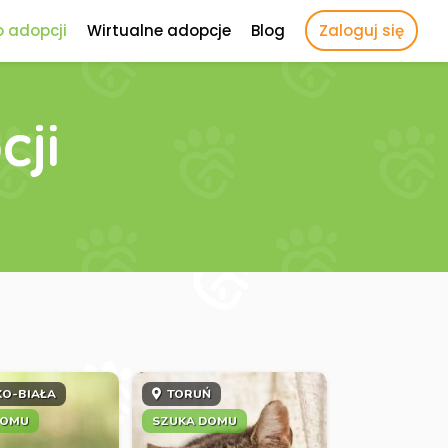
o adopcji
Wirtualne adopcje
Blog
Zaloguj się
cji
KO-BIAŁA
TORUŃ
DOMU
SZUKA DOMU