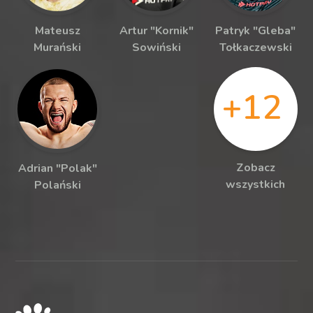
Mateusz
Artur "Kornik"
Patryk "Gleba"
Murański
Sowiński
Tołkaczewski
+12
Zobacz
Adrian "Polak"
wszystkich
Polański