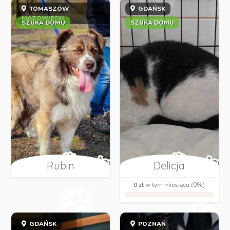
TOMASZÓW
GDAŃSK
MAZOWIECKI
SZUKA DOMU
SZUKA DOMU
Rubin
Delicja
0 zł
w tym miesiącu (0%)
GDAŃSK
POZNAŃ