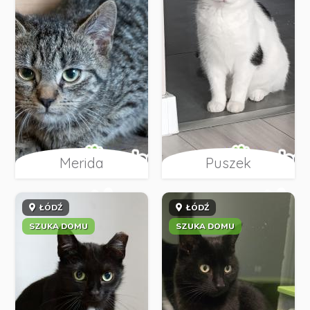
Merida
Puszek
ŁÓDŹ
ŁÓDŹ
SZUKA DOMU
SZUKA DOMU