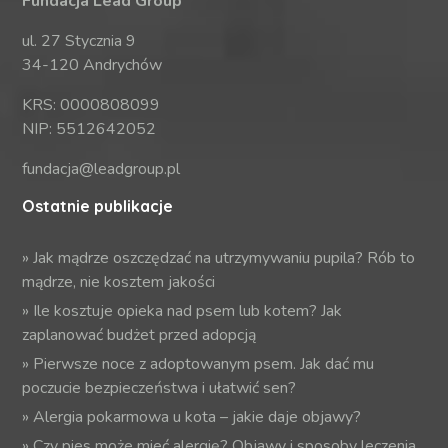
Fundacja Lead Group
ul. 27 Stycznia 9
34-120 Andrychów
KRS: 0000808099
NIP: 5512642052
fundacja@leadgroup.pl
Ostatnie publikacje
»
Jak mądrze oszczędzać na utrzymywaniu pupila? Rób to
mądrze, nie kosztem jakości
»
Ile kosztuje opieka nad psem lub kotem? Jak
zaplanować budżet przed adopcją
»
Pierwsze noce z adoptowanym psem. Jak dać mu
poczucie bezpieczeństwa i ułatwić sen?
»
Alergia pokarmowa u kota – jakie daje objawy?
»
Czy pies może mieć alergię? Objawy i sposoby leczenia