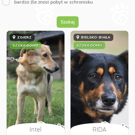
bardzo źle znosi pobyt w schronisku
Szukaj
ZGIERZ
BIELSKO-BIAŁA
SZUKA DOMU
SZUKA DOMU
Intel
RIDA