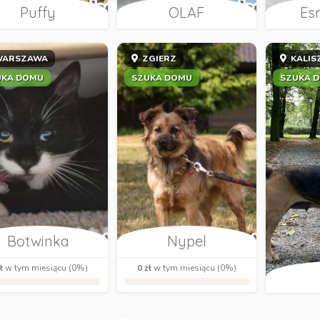
Puffy
OLAF
Es
ARSZAWA
ZGIERZ
KALIS
UKA DOMU
SZUKA DOMU
SZUKA 
Botwinka
Nypel
ł
w tym miesiącu (0%)
0 zł
w tym miesiącu (0%)