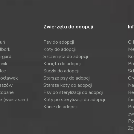
Zwierzęta do adopcji
In
ruń
Psy do adopcji
O 
lbork
Koty do adopcji
Me
argard
Szczenięta do adopcji
Ko
bnik
Kocięta do adopcji
Po
lce
Suczki do adopcji
Sch
ocławek
Starsze psy do adopcji
Or
eszów
Starsze koty do adopcji
Na
kopane
Psy po sterylizacji do adopcji
Re
e (wpisz sam)
Koty po sterylizacji do adopcji
fun
Konie do adopcji
Por
zw
Po
Zo