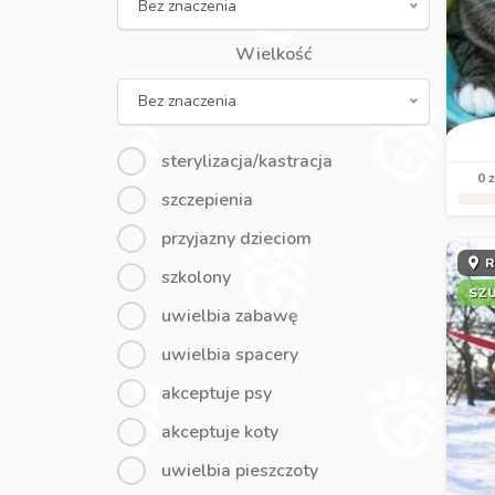
Bez znaczenia
Wielkość
Bez znaczenia
sterylizacja/kastracja
0 z
szczepienia
przyjazny dzieciom
R
szkolony
SZ
uwielbia zabawę
uwielbia spacery
akceptuje psy
akceptuje koty
uwielbia pieszczoty