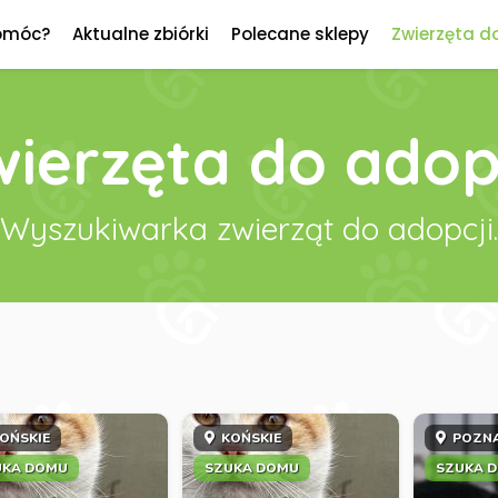
omóc?
Aktualne zbiórki
Polecane sklepy
Zwierzęta d
ierzęta do adop
Wyszukiwarka zwierząt do adopcji.
OŃSKIE
KOŃSKIE
POZN
UKA DOMU
SZUKA DOMU
SZUKA 