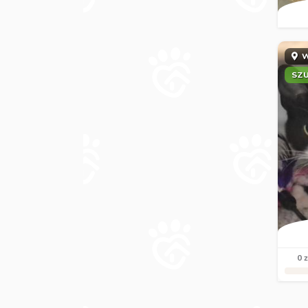
W
SZ
0 z