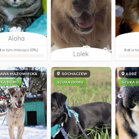
Aloha
ł
w tym miesiącu (0%)
0 zł
w ty
Lolek
AWA MAZOWIECKA
SOCHACZEW
ŁÓDŹ
UKA DOMU
SZUKA DOMU
SZUKA 