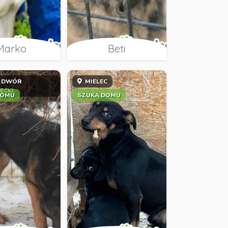
Marko
Beti
 DWÓR
MIELEC
ECKI
DOMU
SZUKA DOMU