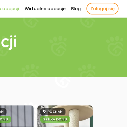
o adopcji
Wirtualne adopcje
Blog
Zaloguj się
cji
AŃ
POZNAŃ
DOMU
SZUKA DOMU