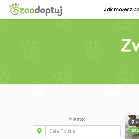
Jak możesz p
Zw
Miasto:
K
SZ