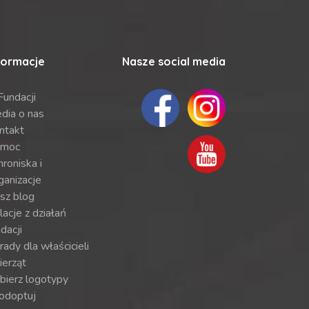
formacje
Nasze social media
Fundacji
dia o nas
ntakt
moc
roniska i
ganizacje
sz blog
lacje z działań
dacji
ady dla właścicieli
ierząt
bierz logotypy
odoptuj