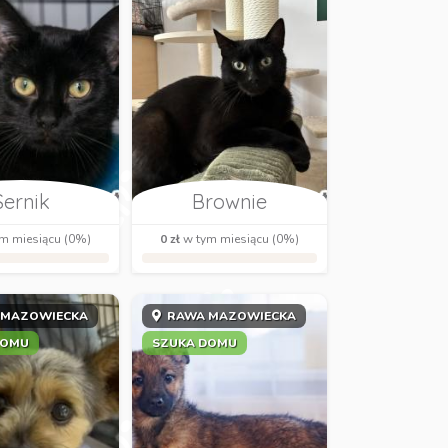
Sernik
Brownie
m miesiącu (0%)
0 zł
w tym miesiącu (0%)
 MAZOWIECKA
RAWA MAZOWIECKA
DOMU
SZUKA DOMU