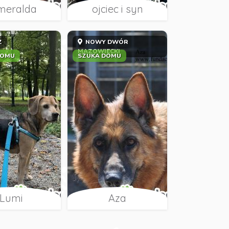
meralda
ojciec i syn
Z
NOWY DWÓR
MAZOWIECKI
DOMU
SZUKA DOMU
Lumi
Aza