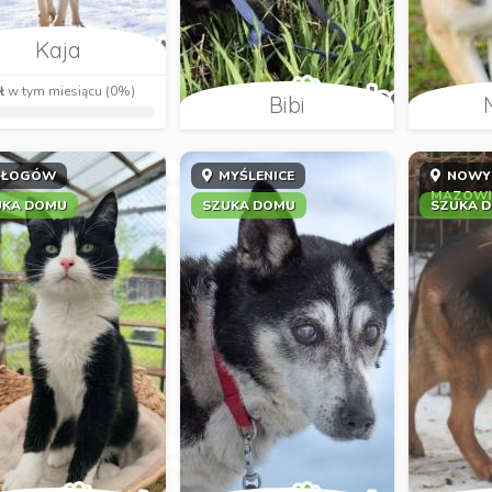
Kaja
ł
w tym miesiącu (0%)
Bibi
ŁOGÓW
MYŚLENICE
NOWY
MAZOWI
UKA DOMU
SZUKA DOMU
SZUKA 