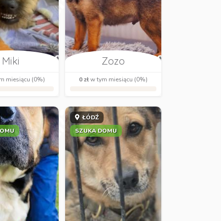
Miki
Zozo
m miesiącu (0%)
0 zł
w tym miesiącu (0%)
ŁÓDŹ
DOMU
SZUKA DOMU