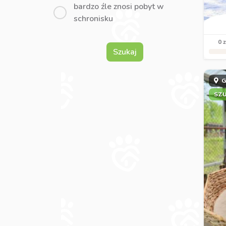
bardzo źle znosi pobyt w
schronisku
0 z
Szukaj
G
SZ