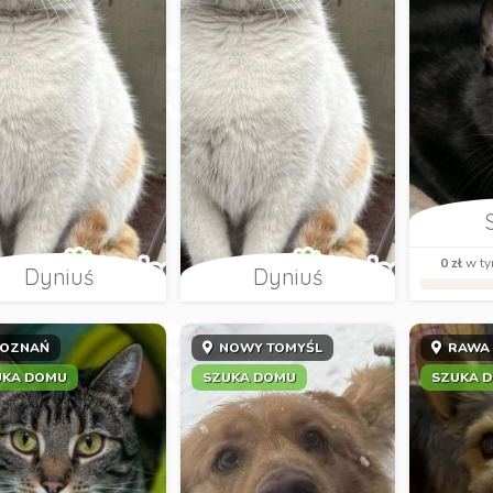
0 zł
w ty
Dyniuś
Dyniuś
OZNAŃ
NOWY TOMYŚL
RAWA
UKA DOMU
SZUKA DOMU
SZUKA 