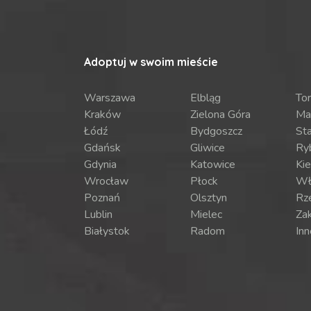
Adoptuj w swoim mieście
Warszawa
Elbląg
To
Kraków
Zielona Góra
Ma
Łódź
Bydgoszcz
St
Gdańsk
Gliwice
Ry
Gdynia
Katowice
Kie
Wrocław
Płock
Wł
Poznań
Olsztyn
Rz
Lublin
Mielec
Za
Białystok
Radom
Inn