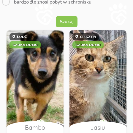
bardzo źle znosi pobyt w schronisku
Szukaj
ŁÓDŹ
CIESZYN
SZUKA DOMU
SZUKA DOMU
Bambo
Jasiu