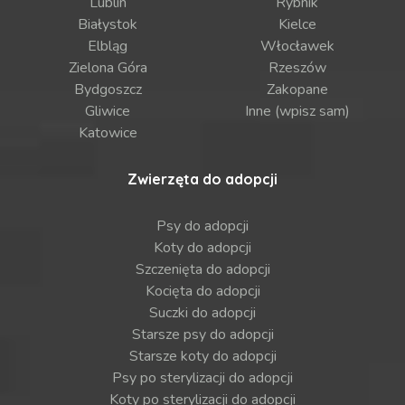
Lublin
Rybnik
Białystok
Kielce
Elbląg
Włocławek
Zielona Góra
Rzeszów
Bydgoszcz
Zakopane
Gliwice
Inne (wpisz sam)
Katowice
Zwierzęta do adopcji
Psy do adopcji
Koty do adopcji
Szczenięta do adopcji
Kocięta do adopcji
Suczki do adopcji
Starsze psy do adopcji
Starsze koty do adopcji
Psy po sterylizacji do adopcji
Koty po sterylizacji do adopcji