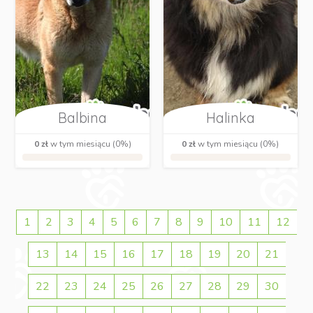
Balbina
Halinka
0 zł
w tym miesiącu (0%)
0 zł
w tym miesiącu (0%)
1
2
3
4
5
6
7
8
9
10
11
12
13
14
15
16
17
18
19
20
21
22
23
24
25
26
27
28
29
30