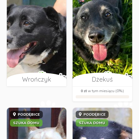
Wrończyk
Dżekuś
0 zł
w tym miesiącu (0%)
PODDĘBICE
PODDĘBICE
SZUKA DOMU
SZUKA DOMU