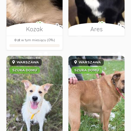
Kozak
Ares
0 zł
w tym miesiącu (0%)
WARSZAWA
WARSZAWA
SZUKA DOMU
SZUKA DOMU