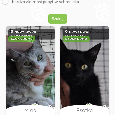
bardzo źle znosi pobyt w schronisku
Szukaj
NOWY DWÓR
NOWY DWÓR
MAZOWIECKI
MAZOWIECKI
SZUKA DOMU
SZUKA DOMU
Misia
Psotka