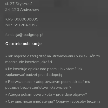
ul. 27 Stycznia 9
34-120 Andrychów
KRS: 0000808099
NIP: 5512642052
fundacja@leadgroup.pl
Ostatnie publikacje
»
Jak mądrze oszczędzać na utrzymywaniu pupila? Rób to
mądrze, nie kosztem jakości
»
Ile kosztuje opieka nad psem lub kotem? Jak
zaplanować budżet przed adopcją
»
Pierwsze noce z adoptowanym psem. Jak dać mu
poczucie bezpieczeństwa i ułatwić sen?
»
Alergia pokarmowa u kota – jakie daje objawy?
»
Czy pies może mieć alergię? Objawy i sposoby leczenia