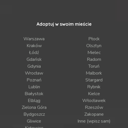
Adoptuj w swoim mieście
Warszawa
Płock
Kraków
Olsztyn
Łódź
Mielec
Gdańsk
Radom
Gdynia
Toruń
Wrocław
Malbork
Poznań
Stargard
Lublin
Rybnik
Białystok
Kielce
Elbląg
Włocławek
Zielona Góra
Rzeszów
Bydgoszcz
Zakopane
Gliwice
Inne (wpisz sam)
Katowice