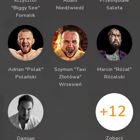
Krzysztof
Adam
Przemysław
"Biggy See"
Niedźwiedź
Saleta
Fornalik
Adrian "Polak"
Szymon "Taxi
Marcin "Różal"
Polański
Złotówa"
Różalski
Wrzesień
+12
Zobacz
Damian