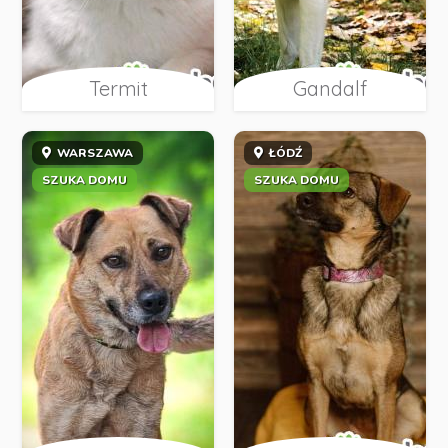
Termit
Gandalf
WARSZAWA
ŁÓDŹ
SZUKA DOMU
SZUKA DOMU