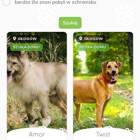
bardzo źle znosi pobyt w schronisku
Szukaj
GŁOGÓW
GŁOGÓW
SZUKA DOMU
SZUKA DOMU
Amor
Twist